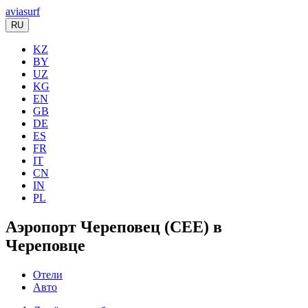
aviasurf
RU
KZ
BY
UZ
KG
EN
GB
DE
ES
FR
IT
CN
IN
PL
Аэропорт Череповец (CEE) в
Череповце
Отели
Авто