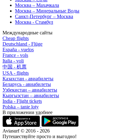
Москва – Махачкала
Москва – Минеральные Воды
Санкт-Петербург – Москва
Москва - Стамбул
Международные сайты
Cheap flights
Deutschland - Flüge
España - vuelos
France - vols
Italia - voli
中国 - 机票
USA - flights
Казахстан - авиабилеты
Беларусь - авиабилеты
Узбекистан – авиабилеты
Кыргызстан – авиабилеты
India - Flight tickets
Polska – tanie loty
В приложении удобнее
Aviasurf © 2016 - 2026
Путешествуйте просто и выгодно!