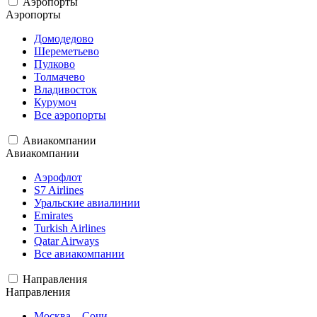
Аэропорты
Аэропорты
Домодедово
Шереметьево
Пулково
Толмачево
Владивосток
Курумоч
Все аэропорты
Авиакомпании
Авиакомпании
Аэрофлот
S7 Airlines
Уральские авиалинии
Emirates
Turkish Airlines
Qatar Airways
Все авиакомпании
Направления
Направления
Москва – Сочи