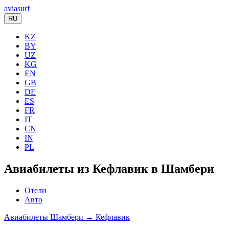
aviasurf
RU
KZ
BY
UZ
KG
EN
GB
DE
ES
FR
IT
CN
IN
PL
Авиабилеты из Кефлавик в Шамбери
Отели
Авто
Авиабилеты Шамбери → Кефлавик