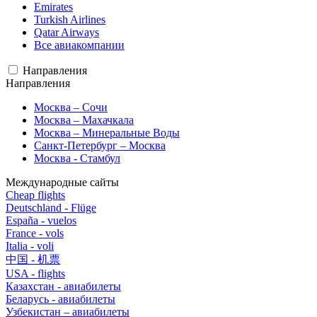
Emirates
Turkish Airlines
Qatar Airways
Все авиакомпании
Направления
Направления
Москва – Сочи
Москва – Махачкала
Москва – Минеральные Воды
Санкт-Петербург – Москва
Москва - Стамбул
Международные сайты
Cheap flights
Deutschland - Flüge
España - vuelos
France - vols
Italia - voli
中国 - 机票
USA - flights
Казахстан - авиабилеты
Беларусь - авиабилеты
Узбекистан – авиабилеты