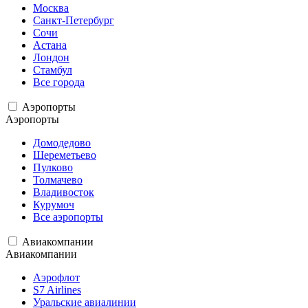
Москва
Санкт-Петербург
Сочи
Астана
Лондон
Стамбул
Все города
Аэропорты
Аэропорты
Домодедово
Шереметьево
Пулково
Толмачево
Владивосток
Курумоч
Все аэропорты
Авиакомпании
Авиакомпании
Аэрофлот
S7 Airlines
Уральские авиалинии